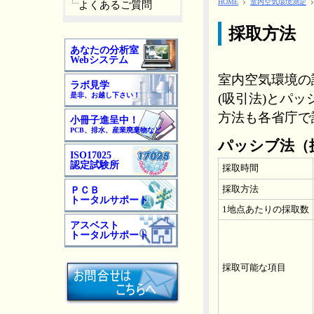
HOME
室内空気環境測定
よくあるご質問
採取方法
あなたの分析室
Webシステム
室内空気環境の
ラボ見学
是非、お越し下さい！
(吸引法)とパッ
方法も各省庁で
小冊子進呈中！
PCB、排水、産業廃棄物など
パッシブ法（
ISO17025
認定試験所
採取時間
採取方法
ＰＣＢ
トータルサポート
1地点あたりの採取数
アスベスト
トータルサポート
採取可能な項目