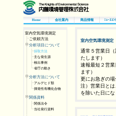
Home
会社案内
商品情報
ﾆｭｰｽｺﾝ
室内空気環境測定
ご依頼方法
室内空気環境測定
分析項目について
通常５営業日（
採取方法
主な発生源
たします）
検出事例
速報最短２営業
省庁の動き
ます）
分析方法について
更にお急ぎの場
アルデヒド類
注）営業日とは
揮発性有機化合物
を除いた日にな
関係資料
関係法令
当社発行資料