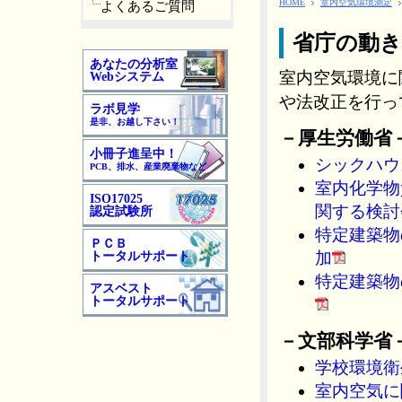
HOME
室内空気環境測定
よくあるご質問
省庁の動き
あなたの分析室
室内空気環境に
Webシステム
や法改正を行っ
ラボ見学
是非、お越し下さい！
－厚生労働省
小冊子進呈中！
シックハウス
PCB、排水、産業廃棄物など
室内化学物
ISO17025
関する検討
認定試験所
特定建築物
ＰＣＢ
加
トータルサポート
特定建築物
アスベスト
トータルサポート
－文部科学省
学校環境衛
室内空気に