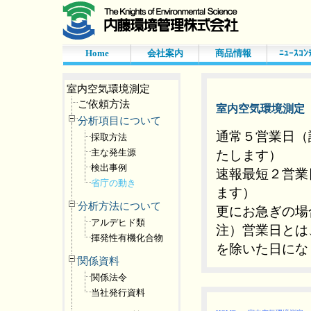
Home
会社案内
商品情報
ﾆｭｰｽｺﾝ
室内空気環境測定
ご依頼方法
室内空気環境測定
分析項目について
通常５営業日（
採取方法
主な発生源
たします）
検出事例
速報最短２営業
省庁の動き
ます）
分析方法について
更にお急ぎの場
アルデヒド類
注）営業日とは
揮発性有機化合物
を除いた日にな
関係資料
関係法令
当社発行資料